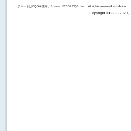
チャートはCQGを使用。Source: ©2006 CQG, Inc. All rights reserved worldwide.
Copyright ©1998 - 2020,