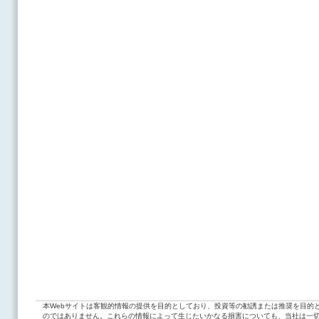
本Webサイトは客観的情報の提供を目的としており、投資等の勧誘または推奨を目的
のではありません。これらの情報によって生じたいかなる損害についても、当社は一