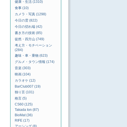
健康・生活 (1310)
食事 (10)
カメラ・写真 (1298)
今日の雲 (822)
今日の切れ端 (42)
書き方の技術 (85)
徒然・四方山 (749)
考え方・モチベーション
(284)
趣味・車・乗物 (623)
グルメ・タウン情報 (174)
音楽 (303)
映画 (104)
カラオケ (12)
BarClub007 (19)
独り言 (101)
格言 (5)
CS60 (125)
Takada Ion (87)
BioMat (36)
RIFE (17)
アーシング (8)