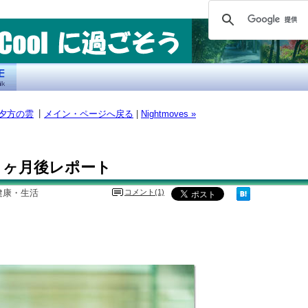
|
 夕方の雲
メイン・ページへ戻る
|
Nightmoves »
２ヶ月後レポート
n，健康・生活
コメント(1)