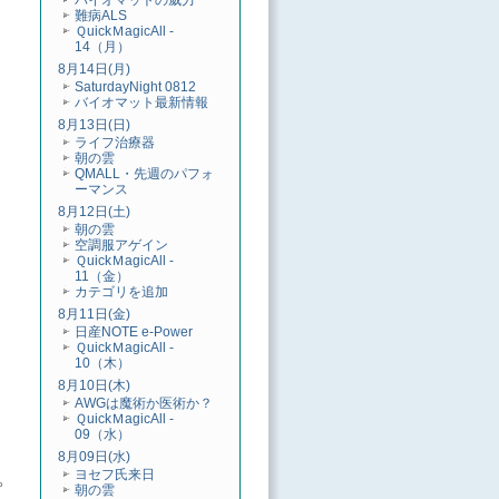
バイオマットの威力
難病ALS
ＱuickＭagicAll -
14（月）
8月14日(月)
SaturdayNight 0812
バイオマット最新情報
8月13日(日)
ライフ治療器
朝の雲
QMALL・先週のパフォ
ーマンス
8月12日(土)
朝の雲
空調服アゲイン
ＱuickＭagicAll -
11（金）
カテゴリを追加
8月11日(金)
日産NOTE e-Power
ＱuickＭagicAll -
10（木）
8月10日(木)
AWGは魔術か医術か？
ＱuickＭagicAll -
09（水）
8月09日(水)
ヨセフ氏来日
。
朝の雲