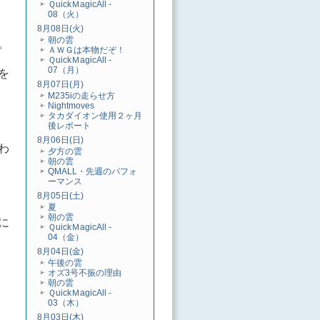
ＱuickＭagicAll -
08（火）
8月08日(火)
朝の雲
。
ＡＷＧは本物だぞ！
ＱuickＭagicAll -
07（月）
を
8月07日(月)
M235iの走らせ方
Nightmoves
タカダイオン使用２ヶ月
後レポート
8月06日(日)
わ
夕方の雲
朝の雲
QMALL・先週のパフォ
ーマンス
8月05日(土)
夏
朝の雲
に
ＱuickＭagicAll -
04（金）
8月04日(金)
午後の雲
オズ3号不振の理由
朝の雲
ＱuickＭagicAll -
03（木）
8月03日(木)