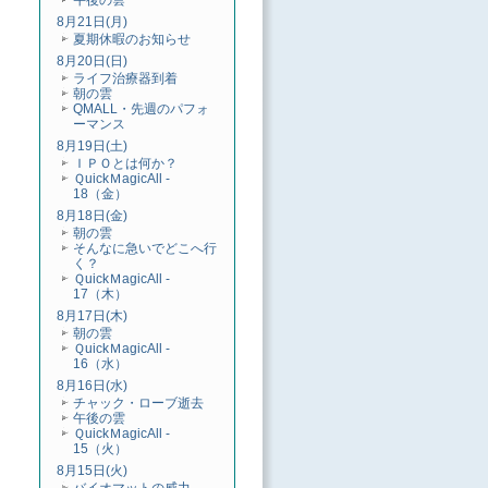
午後の雲
8月21日(月)
夏期休暇のお知らせ
8月20日(日)
ライフ治療器到着
朝の雲
QMALL・先週のパフォ
ーマンス
8月19日(土)
ＩＰＯとは何か？
ＱuickＭagicAll -
18（金）
8月18日(金)
朝の雲
そんなに急いでどこへ行
く？
ＱuickＭagicAll -
17（木）
8月17日(木)
朝の雲
ＱuickＭagicAll -
16（水）
8月16日(水)
チャック・ローブ逝去
午後の雲
ＱuickＭagicAll -
15（火）
8月15日(火)