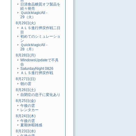
目
日清食品糖質オフ製品を
続々発売
ＱuickＭagicAll -
29（火）
8月29日(火)
ＡＬＳ進行押戻作戦二日
目
初めてのシミュレーショ
ン
ＱuickＭagicAll -
28（月）
8月28日(月)
WindowsUpdateで不具
合
SaturdayNight 0826
ＡＬＳ進行押戻作戦
8月27日(日)
朝の雲
8月26日(土)
自閉症の息子に変化あり
8月25日(金)
午後の雲
レンタカー
8月24日(木)
午後の雲
夏期休暇雑感
8月23日(水)