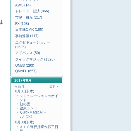
AWG (14)
トレード・経済 (866)
市況・概況 (217)
ま
FX (108)
日本株QMR (180)
事前速報 (117)
エグゼキューショナー
(2635)
アドバンス (50)
クイックマジック (1326)
QM33 (293)
QMALL (657)
2017年8月
« 前月
翌月 »
8月31日(木)
シミュレーションのポイ
ント
朝の雲
健康ランド
ＱuickＭagicAll -
30（水）
8月30日(水)
ＡＬＳ進行押戻作戦三日