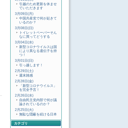
引越のため更新を休ませ
ていただきます
3月09日(月)
中国共産党で何が起きて
いるのか？
3月08日(日)
トイレットペーパーそん
なに買ってどうする
3月04日(水)
新型コロナウイルスは国
により異なる遺伝子を持
つ！
3月01日(日)
引っ越します！
2月29日(土)
週末雑感
2月28日(金)
「新型コロナウイルス」
を完全予言！
2月26日(水)
自由民主党内部で何が議
論されているのか？
2月25日(火)
無駄な隠蔽を続ける日本
カテゴリ