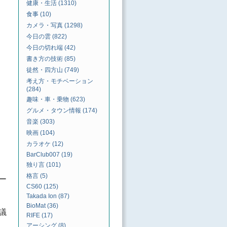
健康・生活 (1310)
食事 (10)
カメラ・写真 (1298)
今日の雲 (822)
今日の切れ端 (42)
書き方の技術 (85)
徒然・四方山 (749)
考え方・モチベーション
(284)
趣味・車・乗物 (623)
グルメ・タウン情報 (174)
音楽 (303)
映画 (104)
カラオケ (12)
BarClub007 (19)
独り言 (101)
格言 (5)
ー
CS60 (125)
Takada Ion (87)
BioMat (36)
議
RIFE (17)
アーシング (8)