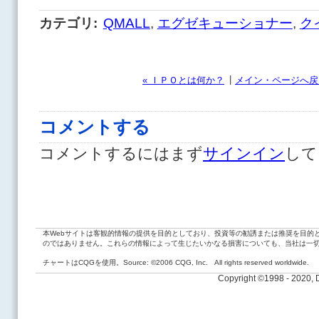
カテゴリ
:
QMALL
,
エグゼキューショナー
,
ク
|
« ＩＰＯとは何か？
メイン・ページへ戻
コメントする
コメントするにはまず
サインイン
して
本Webサイトは客観的情報の提供を目的としており、投資等の勧誘または推奨を目的
のではありません。これらの情報によって生じたいかなる損害についても、当社は一
チャートはCQGを使用。Source: ©2006 CQG, Inc. All rights reserved worldwide.
Copyright ©1998 - 2020,