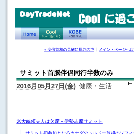
DayTradeNet
|
« 安倍首相の見解に批判の声
メイン・ページへ戻
サミット首脳伴侶同行半数のみ
2016月05月27日(金)
健康・生活
米大統領夫人は欠席－伊勢志摩サミット
サミット初参加となるカナダのトルドー首相のソフィ