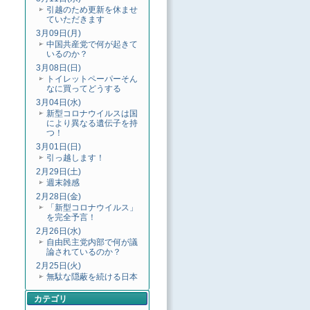
引越のため更新を休ませ
ていただきます
3月09日(月)
中国共産党で何が起きて
いるのか？
3月08日(日)
トイレットペーパーそん
なに買ってどうする
3月04日(水)
新型コロナウイルスは国
により異なる遺伝子を持
つ！
3月01日(日)
引っ越します！
2月29日(土)
週末雑感
2月28日(金)
「新型コロナウイルス」
を完全予言！
2月26日(水)
自由民主党内部で何が議
論されているのか？
2月25日(火)
無駄な隠蔽を続ける日本
カテゴリ