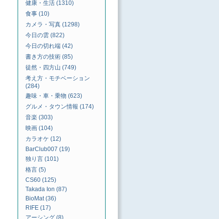
健康・生活 (1310)
食事 (10)
カメラ・写真 (1298)
今日の雲 (822)
今日の切れ端 (42)
書き方の技術 (85)
徒然・四方山 (749)
考え方・モチベーション
(284)
趣味・車・乗物 (623)
グルメ・タウン情報 (174)
音楽 (303)
映画 (104)
カラオケ (12)
BarClub007 (19)
独り言 (101)
格言 (5)
CS60 (125)
Takada Ion (87)
BioMat (36)
RIFE (17)
アーシング (8)