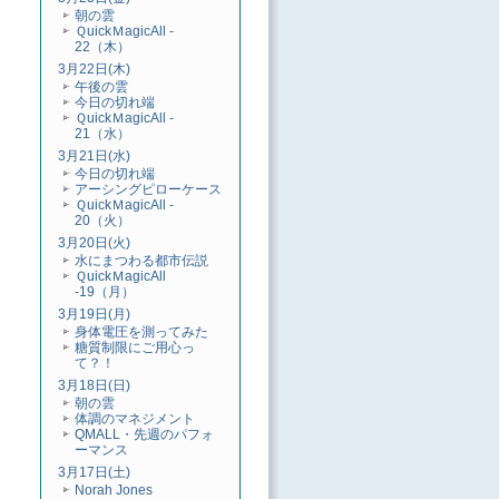
朝の雲
ＱuickＭagicAll -
22（木）
3月22日(木)
午後の雲
今日の切れ端
ＱuickＭagicAll -
21（水）
3月21日(水)
今日の切れ端
アーシングピローケース
ＱuickＭagicAll -
20（火）
3月20日(火)
水にまつわる都市伝説
ＱuickＭagicAll
-19（月）
3月19日(月)
身体電圧を測ってみた
糖質制限にご用心っ
て？！
3月18日(日)
朝の雲
体調のマネジメント
QMALL・先週のパフォ
ーマンス
3月17日(土)
Norah Jones