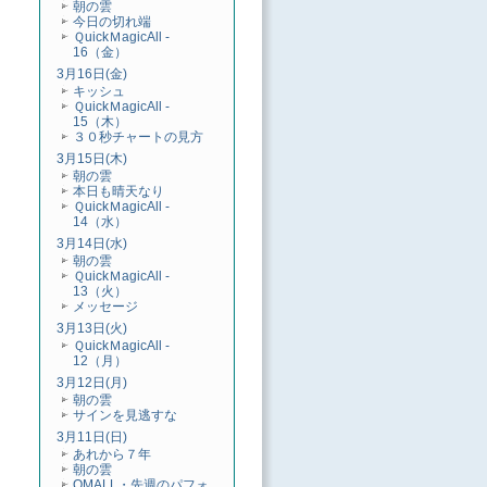
朝の雲
今日の切れ端
ＱuickＭagicAll -
16（金）
3月16日(金)
キッシュ
ＱuickＭagicAll -
15（木）
３０秒チャートの見方
3月15日(木)
朝の雲
本日も晴天なり
ＱuickＭagicAll -
14（水）
3月14日(水)
朝の雲
ＱuickＭagicAll -
13（火）
メッセージ
3月13日(火)
ＱuickＭagicAll -
12（月）
3月12日(月)
朝の雲
サインを見逃すな
3月11日(日)
あれから７年
朝の雲
QMALL・先週のパフォ