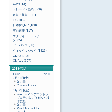
AWG (14)
トレード・経済 (866)
市況・概況 (217)
FX (108)
日本株QMR (180)
事前速報 (117)
エグゼキューショナー
(2635)
アドバンス (50)
クイックマジック (1326)
QM33 (293)
QMALL (657)
2018年3月
« 前月
翌月 »
3月31日(土)
朝の雲
Colors of Love
3月30日(金)
Windows10 デスクトッ
プ表示の際に便利な小技
備忘録
朝の雲
ＱuickＭagicAll -