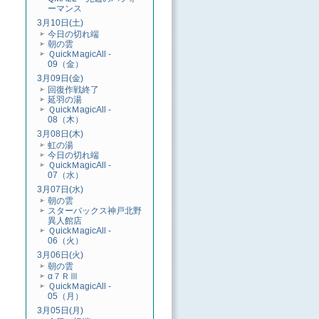
ーマンス
3月10日(土)
今日の切れ端
朝の雲
ＱuickＭagicAll -
09（金）
3月09日(金)
回復作戦終了
延羽の湯
ＱuickＭagicAll -
08（木）
3月08日(木)
虹の湯
今日の切れ端
ＱuickＭagicAll -
07（水）
3月07日(水)
朝の雲
スターバックス神戸北野
異人館店
ＱuickＭagicAll -
06（火）
3月06日(火)
朝の雲
α７ＲⅢ
ＱuickＭagicAll -
05（月）
3月05日(月)