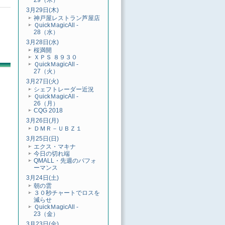
29（木）
3月29日(木)
神戸屋レストラン芦屋店
ＱuickＭagicAll -
28（水）
3月28日(水)
桜満開
ＸＰＳ ８９３０
ＱuickＭagicAll -
27（火）
3月27日(火)
シェフトレーダー近況
ＱuickＭagicAll -
26（月）
CQG 2018
3月26日(月)
ＤＭＲ－ＵＢＺ１
3月25日(日)
エクス・マキナ
今日の切れ端
QMALL・先週のパフォ
ーマンス
3月24日(土)
朝の雲
３０秒チャートでロスを
減らせ
ＱuickＭagicAll -
23（金）
3月23日(金)