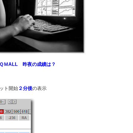
ＭALL
昨夜の成績は？
ット開始
２分後
の表示