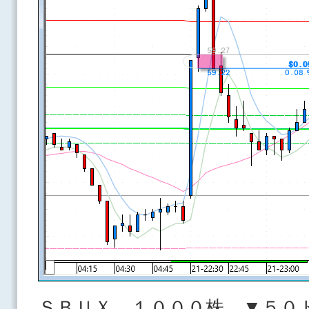
ＳＢＵＸ １０００株 ▼５０