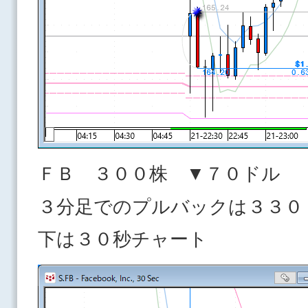
ＦＢ ３００株 ▼７０ドル
３分足でのプルバックは３３０
下は３０秒チャート