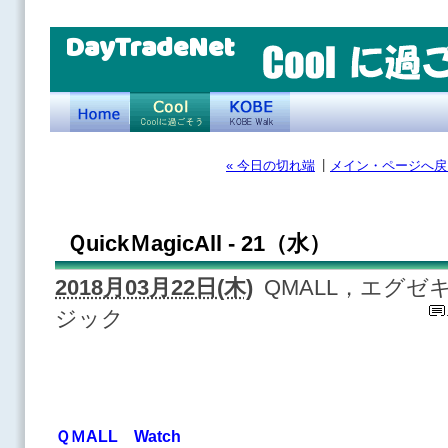
DayTradeNet
|
« 今日の切れ端
メイン・ページへ戻
ＱuickＭagicAll - 21（水）
2018月03月22日(木)
QMALL，エグ
ジック
ＱＭALL Watch