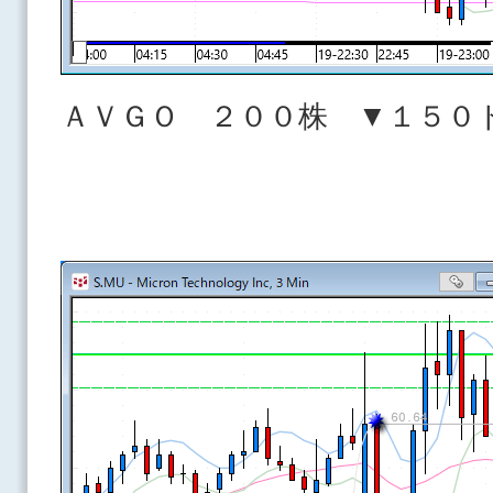
ＡＶＧＯ ２００株 ▼１５０