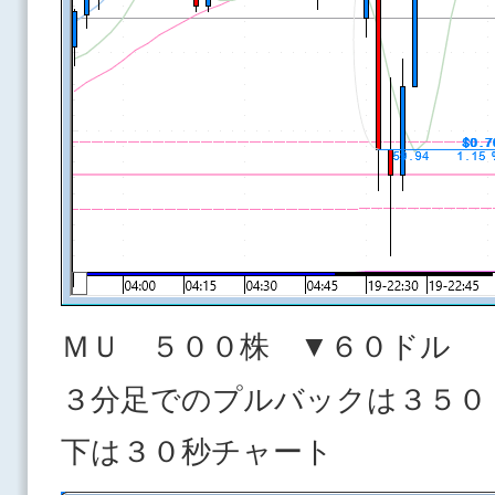
ＭＵ ５００株 ▼６０ドル
３分足でのプルバックは３５０
下は３０秒チャート