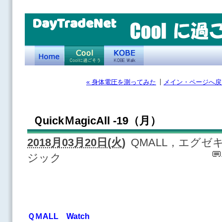
DayTradeNet
|
« 身体電圧を測ってみた
メイン・ページへ戻
ＱuickＭagicAll -19（月）
2018月03月20日(火)
QMALL，エグ
ジック
ＱＭALL Watch