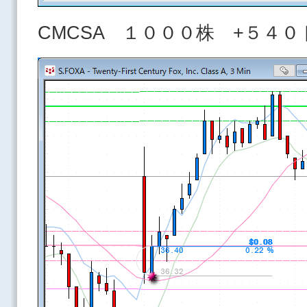
CMCSA １０００株 +５４０