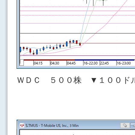
ＷＤＣ ５００株 ▼１００ド