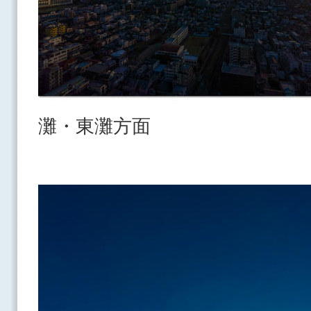
灘・東灘方面