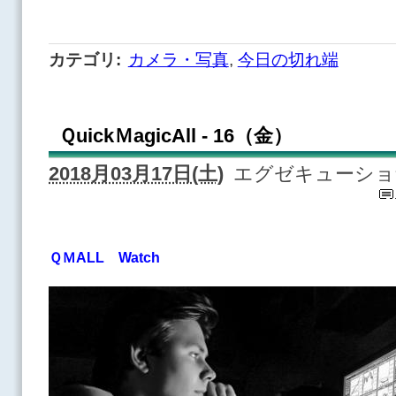
カテゴリ
:
カメラ・写真
,
今日の切れ端
ＱuickＭagicAll - 16（金）
2018月03月17日(土)
エグゼキューショ
ＱＭALL Watch