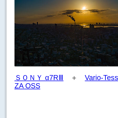
ＳＯＮＹ α7RⅢ
＋
Vario-Tes
ZA OSS