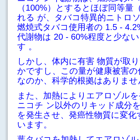
（100%）とするとほぼ同等量（8
れる が、タバコ特異的ニトロ
燃焼式タバコ使用者の 1.5 - 4
代謝物は 20 - 60%程度と少
す 。
しかし、体内に有害 物質が取
かですし、この量が健康被害の
なのか、科学的根拠はありませ
また、加熱によりエアロゾルを
ニコチ ン以外のリキッド成分
を発生させ、発癌性物質に変化
います。
葉タバコを加熱してエアロゾル