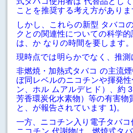
式タバコ使用者は 代替品とし
ことを推奨する考え方がありま
しかし、これらの新型 タバコ
クとの関連性についての科学的
は、か なりの時間を要します
現時点では明らかでなく、推測
非燃焼・加熱式タバコ の主流
ぼ同レベルのニコチンや揮発性
ン、ホル ムアルデヒド）、約 
芳香環炭化水素物）等の有害物
と、が報告されています 1)。
一方、ニコチン入り電子タバコ
ニコチン 代謝物は、燃焼式タ