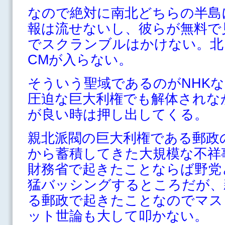
なので絶対に南北どちらの半島
報は流せないし、彼らが無料で
でスクランブルはかけない。北
CMが入らない。
そういう聖域であるのがNHK
圧迫な巨大利権でも解体されな
が良い時は押し出してくる。
親北派閥の巨大利権である郵政
から蓄積してきた大規模な不祥
財務省で起きたことならば野党
猛バッシングするところだが、
る郵政で起きたことなのでマス
ット世論も大して叩かない。