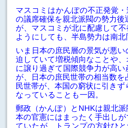
マスコミはかんぽの不正発覚・
の議席確保を親北派閥の勢力後
が、マスコミが北に配慮して不
ようにしても、半島勢力は南北
いま日本の庶民層の景気が悪い
迫していて増税傾向なことや、
に譲り過ぎて国際競争力が高い
が、日本の庶民世帯の相当数を
民世帯が、本国の窮状に引きず
なっていることも一因。
郵政（かんぽ）とNHKは親北
本の官憲にはまったく手出しが
ていたが、トランプの方針ひと