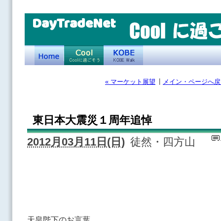
DayTradeNet
|
« マーケット展望
メイン・ページへ戻
東日本大震災１周年追悼
2012月03月11日(日)
徒然・四方山
天皇陛下のお言葉