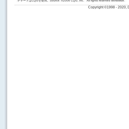
チャートはCQGを使用。Source: ©2006 CQG, Inc. All rights reserved worldwide.
Copyright ©1998 - 2020,