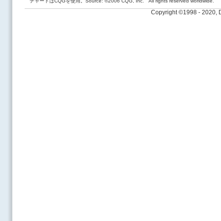
チャートはCQGを使用。Source: ©2006 CQG, Inc. All rights reserved worldwide.
Copyright ©1998 - 2020,