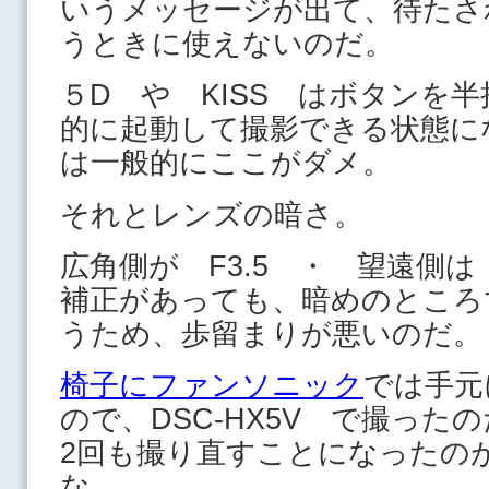
いうメッセージが出て、待たさ
うときに使えないのだ。
５D や KISS はボタンを
的に起動して撮影できる状態に
は一般的にここがダメ。
それとレンズの暗さ。
広角側が F3.5 ・ 望遠側は
補正があっても、暗めのところ
うため、歩留まりが悪いのだ。
椅子にファンソニック
では手元
ので、DSC-HX5V で撮っ
2回も撮り直すことになったの
な。