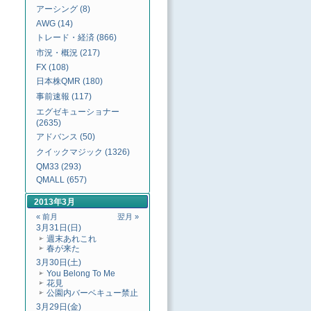
アーシング (8)
AWG (14)
トレード・経済 (866)
市況・概況 (217)
FX (108)
日本株QMR (180)
事前速報 (117)
エグゼキューショナー
(2635)
アドバンス (50)
クイックマジック (1326)
QM33 (293)
QMALL (657)
2013年3月
« 前月
翌月 »
3月31日(日)
週末あれこれ
春が来た
3月30日(土)
You Belong To Me
花見
公園内バーベキュー禁止
3月29日(金)