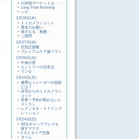
の米国マーケットは・・
Long Train Running
シロ
3月28日(木)
トイカメラショット
署名のお願い
偉大なる「無難」
ご質問
3月27日(水)
空気圧調整
プレミアムケア歯ブラシ
3月26日(火)
午後の雲
エントリーの注意点
ワン公
3月25日(月)
優秀なトレーダーの役割
とは？
自宅からのトイカメラシ
ョット
世界一予約の取れないレ
ストラン
レグノＧＲ－ＸＴインプ
レッション
3月24日(日)
30分ギャッププレイを
探すマクロ
C６とタイア交換
タイム