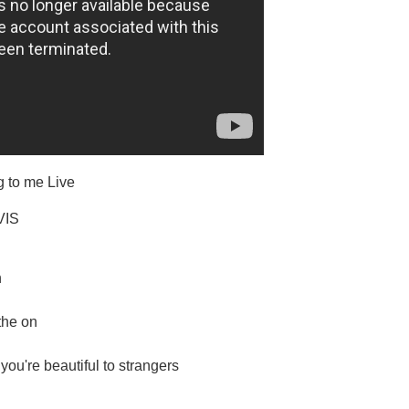
 to me Live
VIS
n
the on
you're beautiful to strangers