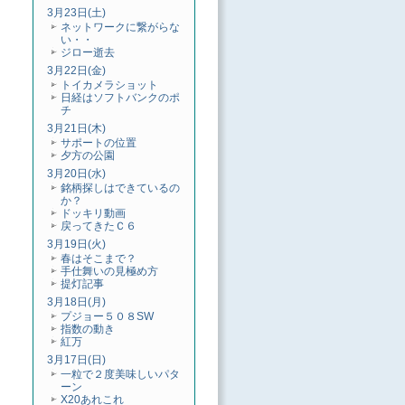
3月23日(土)
ネットワークに繋がらな
い・・
ジロー逝去
3月22日(金)
トイカメラショット
日経はソフトバンクのポ
チ
3月21日(木)
サポートの位置
夕方の公園
3月20日(水)
銘柄探しはできているの
か？
ドッキリ動画
戻ってきたＣ６
3月19日(火)
春はそこまで？
手仕舞いの見極め方
提灯記事
3月18日(月)
プジョー５０８SW
指数の動き
紅万
3月17日(日)
一粒で２度美味しいパタ
ーン
X20あれこれ