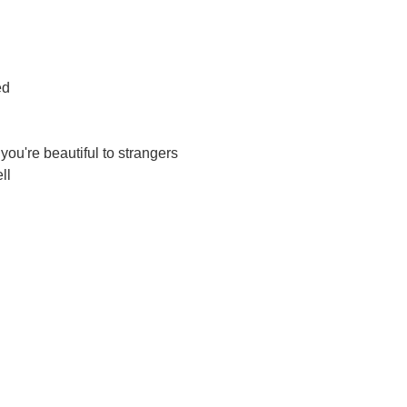
ed
you're beautiful to strangers
ll