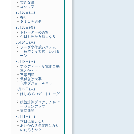
大きな絵
ゴシップ
3月16日(土)
香り
９１１を追走
3月15日(金)
トレーダーの資質
今日も朝から晴天なり
3月14日(木)
ソーダ水作成システム
一粒で２度美味しいパタ
ーン
3月13日(水)
アウディーとか電池自動
車とか・・
三寒四温
気付きは大事
代車プジョー４０６
3月12日(火)
はじめてのデモトレーダ
ー
損益計算プログラムをバ
ージョンアップ
東京新聞
3月11日(月)
本日は晴天なり
あれから２年問題はない
のだろうか？