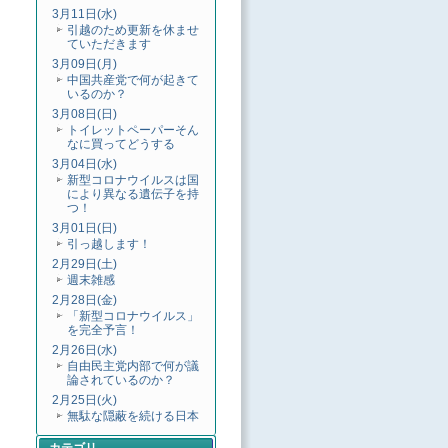
3月11日(水)
引越のため更新を休ませ
ていただきます
3月09日(月)
中国共産党で何が起きて
いるのか？
3月08日(日)
トイレットペーパーそん
なに買ってどうする
3月04日(水)
新型コロナウイルスは国
により異なる遺伝子を持
つ！
3月01日(日)
引っ越します！
2月29日(土)
週末雑感
2月28日(金)
「新型コロナウイルス」
を完全予言！
2月26日(水)
自由民主党内部で何が議
論されているのか？
2月25日(火)
無駄な隠蔽を続ける日本