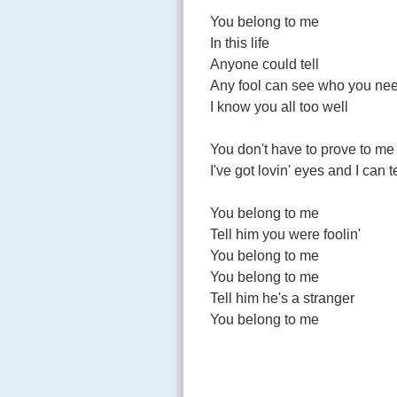
You belong to me
In this life
Anyone could tell
Any fool can see who you ne
I know you all too well
You don't have to prove to me 
I've got lovin' eyes and I can te
You belong to me
Tell him you were foolin'
You belong to me
You belong to me
Tell him he's a stranger
You belong to me