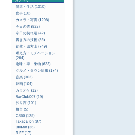
カテゴリ
健康・生活 (1310)
食事 (10)
カメラ・写真 (1298)
今日の雲 (822)
今日の切れ端 (42)
書き方の技術 (85)
徒然・四方山 (749)
考え方・モチベーション
(284)
趣味・車・乗物 (623)
グルメ・タウン情報 (174)
音楽 (303)
映画 (104)
カラオケ (12)
BarClub007 (19)
独り言 (101)
格言 (5)
CS60 (125)
Takada Ion (87)
BioMat (36)
RIFE (17)