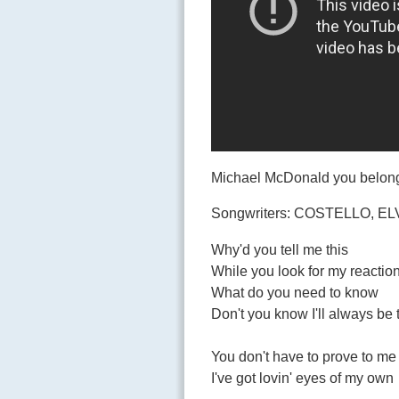
Michael McDonald you belong
Songwriters: COSTELLO, EL
Why'd you tell me this
While you look for my reactio
What do you need to know
Don't you know I'll always be 
You don't have to prove to me 
I've got lovin' eyes of my own