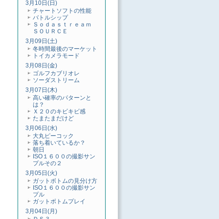
3月10日(日)
チャートソフトの性能
バトルシップ
Ｓｏｄａｓｔｒｅａｍ
ＳＯＵＲＣＥ
3月09日(土)
冬時間最後のマーケット
トイカメラモード
3月08日(金)
ゴルフカブリオレ
ソーダストリーム
3月07日(木)
高い確率のパターンと
は？
Ｘ２０のキビキビ感
たまたまだけど
3月06日(水)
大丸ピーコック
落ち着いているか？
朝日
ISO１６００の撮影サン
プルその２
3月05日(火)
ガットボトムの見分け方
ISO１６００の撮影サン
プル
ガットボトムプレイ
3月04日(月)