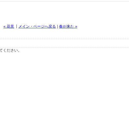
|
« 花見
メイン・ページへ戻る
|
春が来た »
てください。