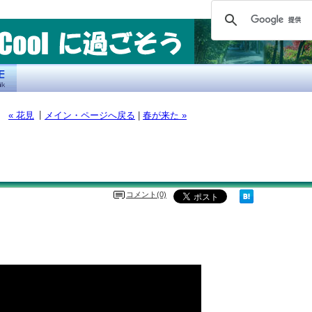
|
« 花見
メイン・ページへ戻る
|
春が来た »
コメント(0)