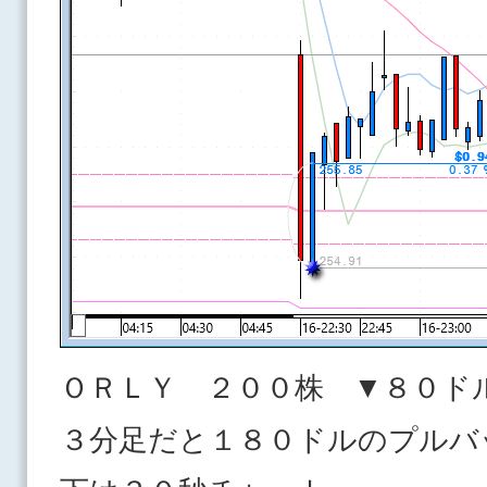
ＯＲＬＹ ２００株 ▼８０
３分足だと１８０ドルのプルバ