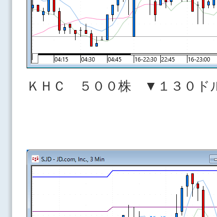
ＫＨＣ ５００株 ▼１３０ド