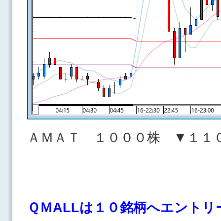
ＡＭＡＴ １０００株 ▼１１
ＱＭALLは１０
銘柄へエントリ