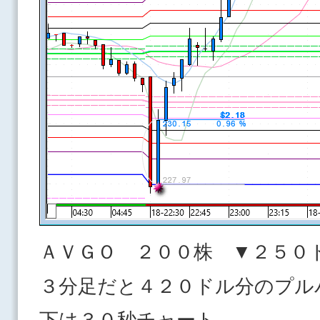
ＡＶＧＯ ２００株 ▼２５０
３分足だと４２０ドル分のプル
下は３０秒チャート