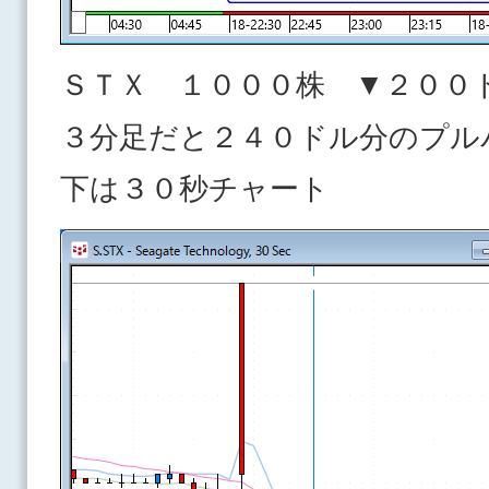
ＳＴＸ １０００株 ▼２００
３分足だと２４０ドル分のプル
下は３０秒チャート