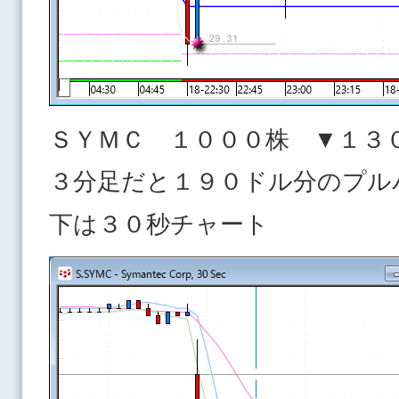
ＳＹＭＣ １０００株 ▼１３
３分足だと１９０ドル分のプル
下は３０秒チャート