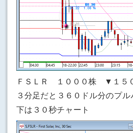
ＦＳＬＲ １０００株 ▼１５
３分足だと３６０ドル分のプル
下は３０秒チャート