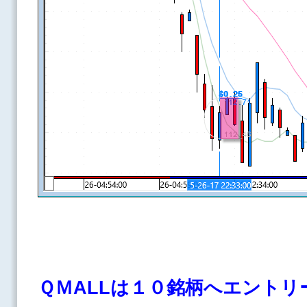
ＱＭALLは１０
銘柄へエントリ