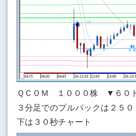
ＱＣＯＭ １０００株 ▼６０
３分足でのプルバックは２５０
下は３０秒チャート