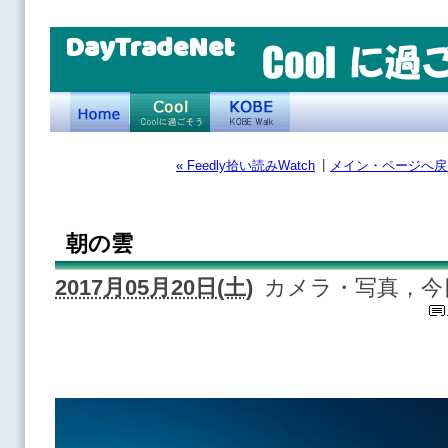
DayTradeNet
|
« Feedly拾い読みWatch
メイン・ページへ戻
朝の雲
2017月05月20日(土)
カメラ・写真，今