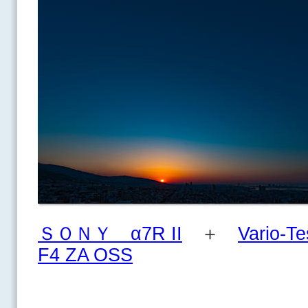
ＳＯＮＹ α7R II
＋
Vario-T
F4 ZA OSS