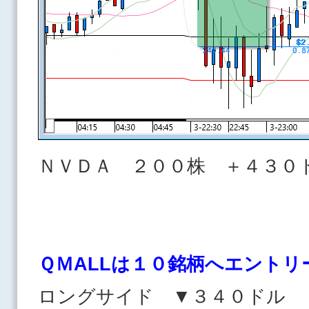
ＮＶＤＡ ２００株 ＋４３
ＱＭALLは１０
銘柄へエントリ
ロングサイド ▼３４０ドル