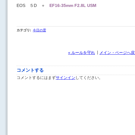
EOS ５D ＋
EF16-35mm F2.8L USM
カテゴリ
:
今日の雲
|
« ルールを守れ
メイン・ページへ戻
コメントする
コメントするにはまず
サインイン
してください。