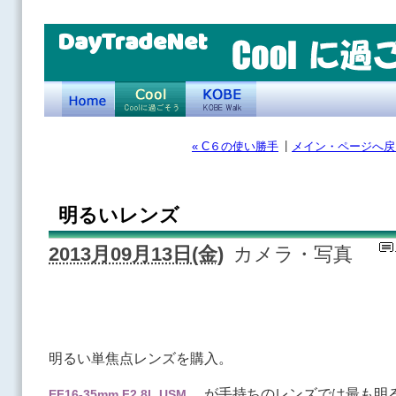
DayTradeNet
|
« C６の使い勝手
メイン・ページへ戻
明るいレンズ
2013月09月13日(金)
カメラ・写真
明るい単焦点レンズを購入。
が手持ちのレンズでは最も明る
EF16-35mm F2.8L USM