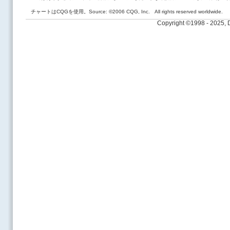
チャートはCQGを使用。Source: ©2006 CQG, Inc. All rights reserved worldwide.
Copyright ©1998 - 2025,