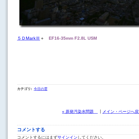
５ＤMarkⅢ
＋
EF16-35mm F2.8L USM
カテゴリ
:
今日の雲
|
« 原発汚染水問題
メイン・ページへ戻
コメントする
コメントするにはまず
サインイン
してください。