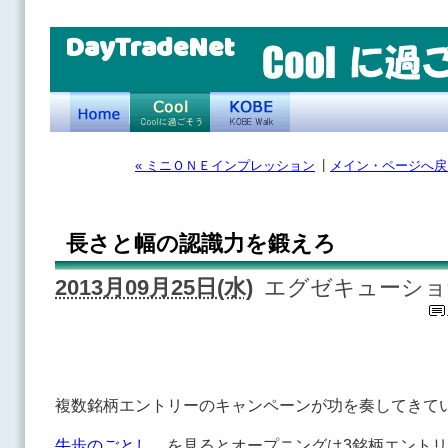
DayTradeNet
|
« ミニＯＮＥインプレッション
メイン・ページへ戻
長さと幅の認識力を鍛えろ
2013月09月25日(水)
エグゼキューショ
複数銘柄エントリーのキャンペーンが功を奏してきて
牛歩のごとし
を見るとオープニングは3銘柄エントリ