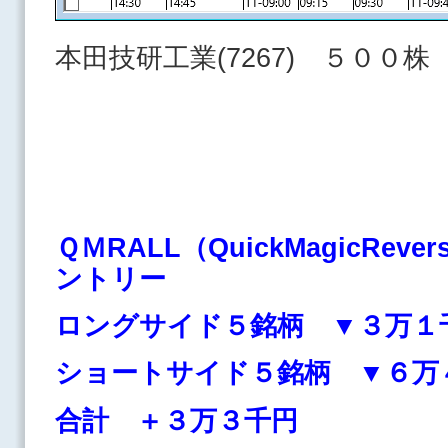
本田技研工業(7267) ５００
ＱＭRALL（QuickMagicRev
ントリー
ロングサイド５銘柄 ▼３万１
ショートサイド５銘柄 ▼６
合計 ＋３万３千円