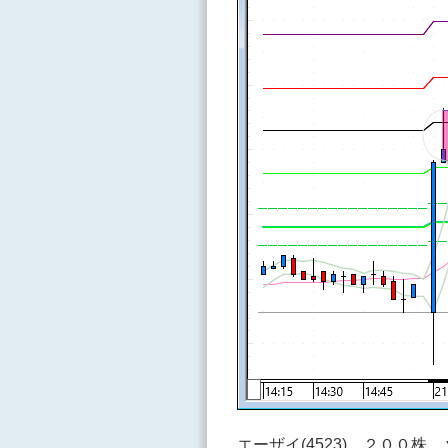
エーザイ(4523) ２００株