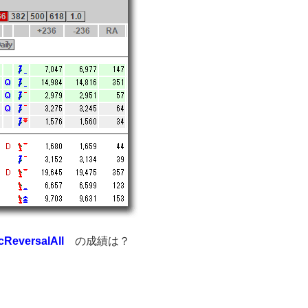
versalAll
の成績は？