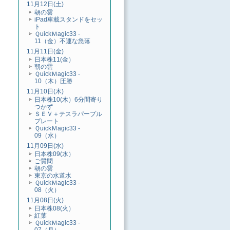
11月12日(土)
朝の雲
iPad車載スタンドをセッ
ト
ＱuickＭagic33 -
11（金）不運な急落
11月11日(金)
日本株11(金）
朝の雲
ＱuickＭagic33 -
10（木）圧勝
11月10日(木)
日本株10(木）6分間寄り
つかず
ＳＥＶ＋テスラパープル
プレート
ＱuickＭagic33 -
09（水）
11月09日(水)
日本株09(水）
ご質問
朝の雲
東京の水道水
ＱuickＭagic33 -
08（火）
11月08日(火)
日本株08(火）
紅葉
ＱuickＭagic33 -