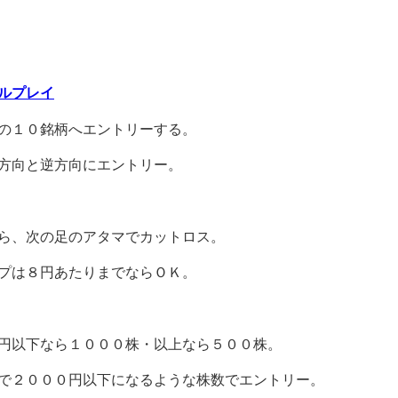
ルプレイ
の１０銘柄へエントリーする。
方向と逆方向にエントリー。
ら、次の足のアタマでカットロス。
ップは８円あたりまでならＯＫ。
０００円以下なら１０００株・以上なら５００株。
算で２０００円以下になるような株数でエントリー。