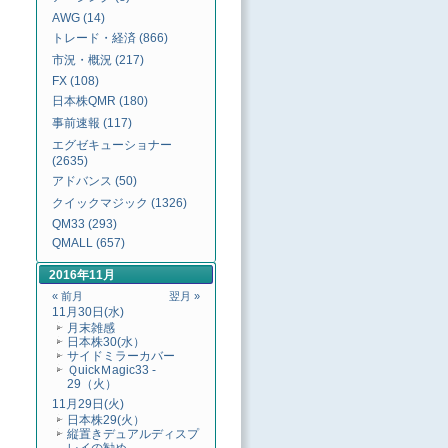
AWG (14)
トレード・経済 (866)
市況・概況 (217)
FX (108)
日本株QMR (180)
事前速報 (117)
エグゼキューショナー
(2635)
アドバンス (50)
クイックマジック (1326)
QM33 (293)
QMALL (657)
2016年11月
« 前月
翌月 »
11月30日(水)
月末雑感
日本株30(水）
サイドミラーカバー
ＱuickＭagic33 -
29（火）
11月29日(火)
日本株29(火）
縦置きデュアルディスプ