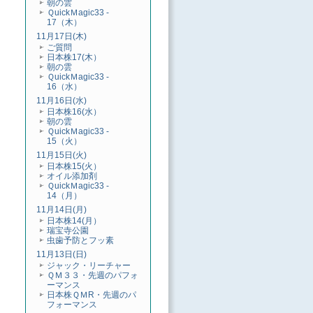
朝の雲
ＱuickＭagic33 -
17（木）
11月17日(木)
ご質問
日本株17(木）
朝の雲
ＱuickＭagic33 -
16（水）
11月16日(水)
日本株16(水）
朝の雲
ＱuickＭagic33 -
15（火）
11月15日(火)
日本株15(火）
オイル添加剤
ＱuickＭagic33 -
14（月）
11月14日(月)
日本株14(月）
瑞宝寺公園
虫歯予防とフッ素
11月13日(日)
ジャック・リーチャー
ＱＭ３３・先週のパフォ
ーマンス
日本株ＱＭR・先週のパ
フォーマンス