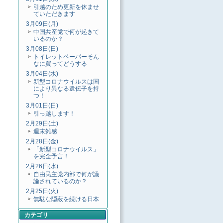
引越のため更新を休ませ
ていただきます
3月09日(月)
中国共産党で何が起きて
いるのか？
3月08日(日)
トイレットペーパーそん
なに買ってどうする
3月04日(水)
新型コロナウイルスは国
により異なる遺伝子を持
つ！
3月01日(日)
引っ越します！
2月29日(土)
週末雑感
2月28日(金)
「新型コロナウイルス」
を完全予言！
2月26日(水)
自由民主党内部で何が議
論されているのか？
2月25日(火)
無駄な隠蔽を続ける日本
カテゴリ