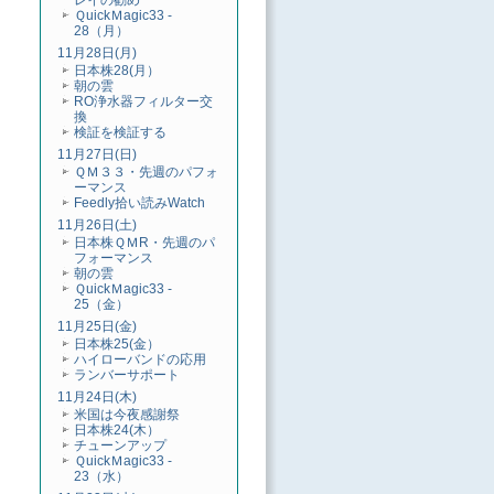
レイの勧め
ＱuickＭagic33 -
28（月）
11月28日(月)
日本株28(月）
朝の雲
RO浄水器フィルター交
換
検証を検証する
11月27日(日)
ＱＭ３３・先週のパフォ
ーマンス
Feedly拾い読みWatch
11月26日(土)
日本株ＱＭR・先週のパ
フォーマンス
朝の雲
ＱuickＭagic33 -
25（金）
11月25日(金)
日本株25(金）
ハイローバンドの応用
ランバーサポート
11月24日(木)
米国は今夜感謝祭
日本株24(木）
チューンアップ
ＱuickＭagic33 -
23（水）