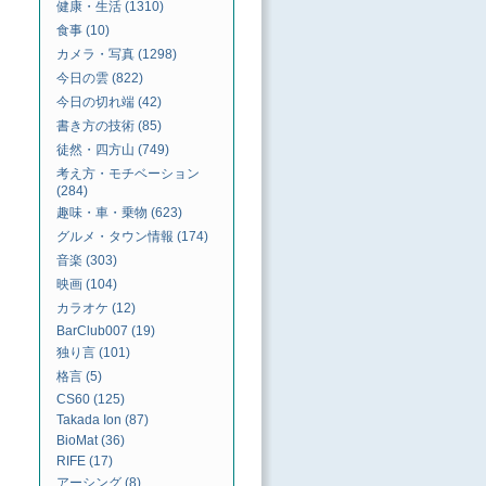
健康・生活 (1310)
食事 (10)
カメラ・写真 (1298)
今日の雲 (822)
今日の切れ端 (42)
書き方の技術 (85)
徒然・四方山 (749)
考え方・モチベーション
(284)
趣味・車・乗物 (623)
グルメ・タウン情報 (174)
音楽 (303)
映画 (104)
カラオケ (12)
BarClub007 (19)
独り言 (101)
格言 (5)
CS60 (125)
Takada Ion (87)
BioMat (36)
RIFE (17)
アーシング (8)