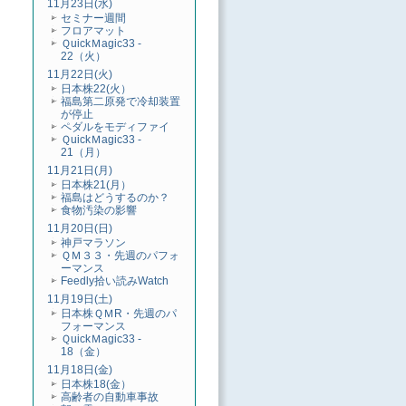
11月23日(水)
セミナー週間
フロアマット
ＱuickＭagic33 -
22（火）
11月22日(火)
日本株22(火）
福島第二原発で冷却装置
が停止
ペダルをモディファイ
ＱuickＭagic33 -
21（月）
11月21日(月)
日本株21(月）
福島はどうするのか？
食物汚染の影響
11月20日(日)
神戸マラソン
ＱＭ３３・先週のパフォ
ーマンス
Feedly拾い読みWatch
11月19日(土)
日本株ＱＭR・先週のパ
フォーマンス
ＱuickＭagic33 -
18（金）
11月18日(金)
日本株18(金）
高齢者の自動車事故