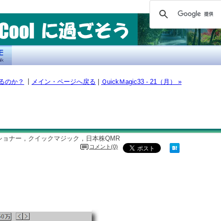
|
するのか？
メイン・ページへ戻る
|
ＱuickＭagic33 - 21（月） »
ョナー，クイックマジック，日本株QMR
コメント(0)