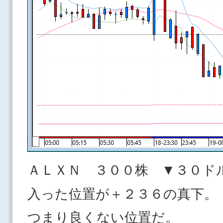
ＡＬＸＮ ３００株 ▼３０ド
入った位置が＋２３６の真下。
つまり良くない位置だ。