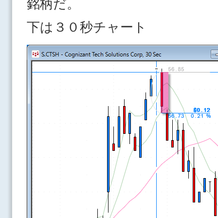
銘柄だ。
下は３０秒チャート