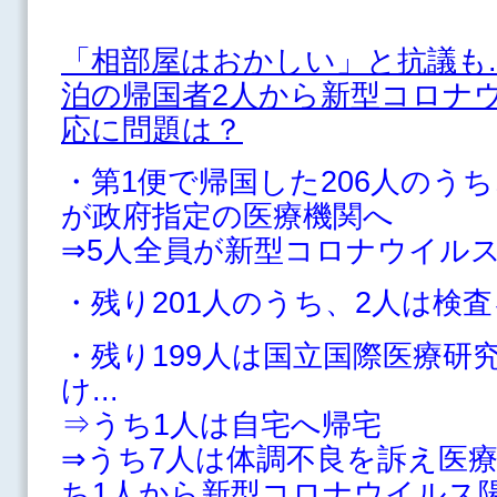
「相部屋はおかしい」と抗議も.
泊の帰国者2人から新型コロナウ
応に問題は？
・第1便で帰国した206人のう
が政府指定の医療機関へ
⇒5人全員が新型コロナウイル
・残り201人のうち、2人は検
・残り199人は国立国際医療研
け...
⇒うち1人は自宅へ帰宅
⇒うち7人は体調不良を訴え医
ち1人から新型コロナウイルス