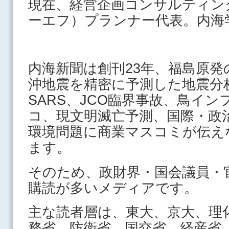
現在、経営企画コンサルティン
ーエフ）プランナー代表。内海
内海新聞は創刊23年、福島原
沖地震を精密に予測した地震分
SARS、JCO臨界事故、鳥イ
コ、現文明滅亡予測、国際・政
環境問題に商業マスコミが伝え
ます。
そのため、政財界・国会議員・
購読が多いメディアです。
主な読者層は、東大、京大、理
務省、防衛省、国交省、経産省