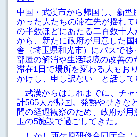
中国・武漢市から帰国し、新型
かった人たちの滞在先が揺れて
の半数ほどにあたる二百数十人
から、新たに政府が用意した国
舎（埼玉県和光市）にバスで移
部屋の解消や生活環境の改善の
滞在1日で場所を変わる人もお
かけし、申し訳ない」と話して
武漢からはこれまでに、チャー
計565人が帰国。発熱やせきな
間の経過観察のため、政府が用
玉の5施設で過ごしてきた。
しかし西ケ原研修合同庁舎（