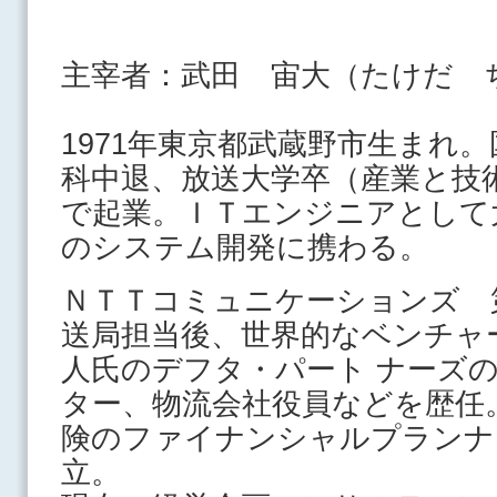
主宰者：武田 宙大（たけだ 
1971年東京都武蔵野市生まれ
科中退、放送大学卒（産業と技術
で起業。ＩＴエンジニアとして
のシステム開発に携わる。
ＮＴＴコミュニケーションズ 
送局担当後、世界的なベンチャ
人氏のデフタ・パート ナーズ
ター、物流会社役員などを歴任
険のファイナンシャルプランナ
立。