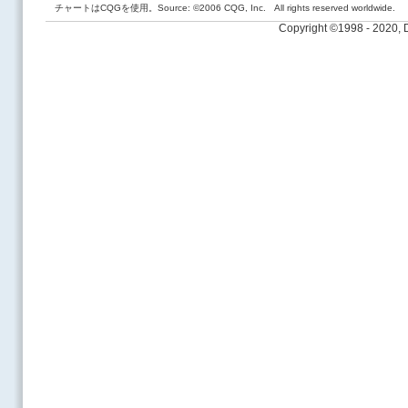
チャートはCQGを使用。Source: ©2006 CQG, Inc. All rights reserved worldwide.
Copyright ©1998 - 2020,