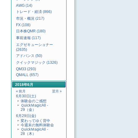
AWG (14)
トレード・経済 (866)
市況・概況 (217)
FX (108)
日本株QMR (180)
事前速報 (117)
エグゼキューショナー
(2635)
アドバンス (50)
クイックマジック (1326)
QM33 (293)
QMALL (657)
2018年6月
« 前月
翌月 »
6月30日(土)
体験会のご感想
ＱuickＭagicAll -
29（金）
6月29日(金)
変わってゆく背中
今週末の無料体験会
ＱuickＭagicAll -
28（木）