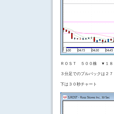
ＲＯＳＴ ５００株 ▼１８
３分足でのプルバックは２７
下は３０秒チャート