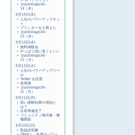
スタバでゴリゴリ
ＱuickＭagicAll -
14（木）
6月14日(木)
人生のパワーアップキッ
ト
プリンターを入替えた
ＱuickＭagicAll -
13（水）
6月13日(水)
無料体験会
やっぱり頭に巻くといい
ＱuickＭagicAll -
12（火）
6月12日(火)
人生のパワーアップツー
ル
Twitter を設置
使用感
ＱuickＭagicAll -
11（月）
6月11日(月)
高い体験効果の理由と
は？
出荷準備完了
コミュニティ掲示板・稼
働開始
6月10日(日)
取扱説明書
QMALL・先週のパフォ