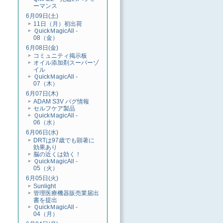
ーマンス
6月09日(土)
11日（月）初出荷
ＱuickＭagicAll -
08（金）
6月08日(金)
コミュニティ掲示板
オイル添加剤スーパーゾ
イル
ＱuickＭagicAll -
07（木）
6月07日(木)
ADAM S3V バグ情報
セルフケア製品
ＱuickＭagicAll -
06（水）
6月06日(水)
DRTは97歳でも顕著に
効果あり
脳の近くは効く！
ＱuickＭagicAll -
05（火）
6月05日(火)
Sunlight
管理医療機器販売業届出
書を提出
ＱuickＭagicAll -
04（月）