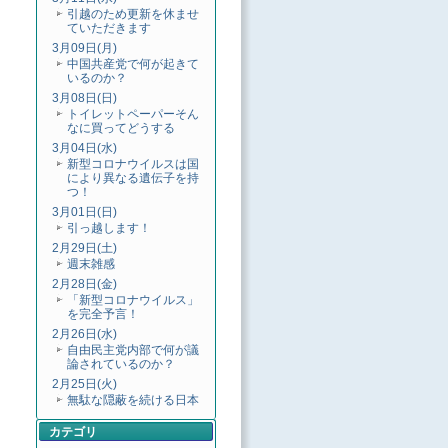
引越のため更新を休ませ
ていただきます
3月09日(月)
中国共産党で何が起きて
いるのか？
3月08日(日)
トイレットペーパーそん
なに買ってどうする
3月04日(水)
新型コロナウイルスは国
により異なる遺伝子を持
つ！
3月01日(日)
引っ越します！
2月29日(土)
週末雑感
2月28日(金)
「新型コロナウイルス」
を完全予言！
2月26日(水)
自由民主党内部で何が議
論されているのか？
2月25日(火)
無駄な隠蔽を続ける日本
カテゴリ