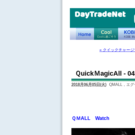
DayTradeNet
« クイックチャー
ＱuickＭagicAll -
2018月06月05日(火)
QMALL，エ
ＱＭALL Watch