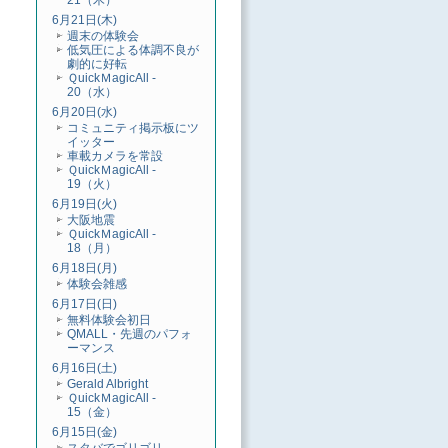
21（木）
6月21日(木)
週末の体験会
低気圧による体調不良が
劇的に好転
ＱuickＭagicAll -
20（水）
6月20日(水)
コミュニティ掲示板にツ
イッター
車載カメラを常設
ＱuickＭagicAll -
19（火）
6月19日(火)
大阪地震
ＱuickＭagicAll -
18（月）
6月18日(月)
体験会雑感
6月17日(日)
無料体験会初日
QMALL・先週のパフォ
ーマンス
6月16日(土)
Gerald Albright
ＱuickＭagicAll -
15（金）
6月15日(金)