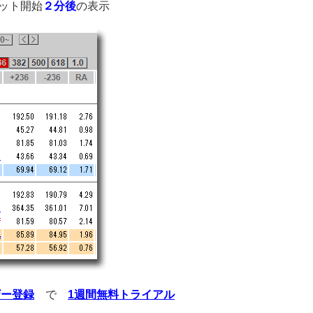
ット開始
２分後
の表示
ザー登録
で
1週間無料トライアル