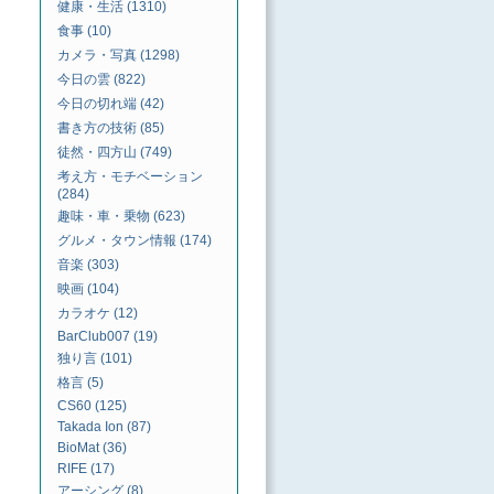
健康・生活 (1310)
食事 (10)
カメラ・写真 (1298)
今日の雲 (822)
今日の切れ端 (42)
書き方の技術 (85)
徒然・四方山 (749)
考え方・モチベーション
(284)
趣味・車・乗物 (623)
グルメ・タウン情報 (174)
音楽 (303)
映画 (104)
カラオケ (12)
BarClub007 (19)
独り言 (101)
格言 (5)
CS60 (125)
Takada Ion (87)
BioMat (36)
RIFE (17)
アーシング (8)