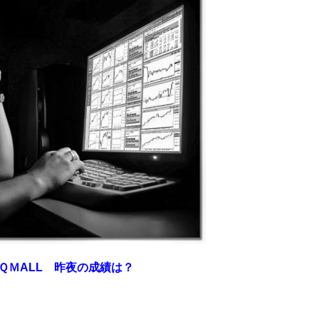
ＭALL
昨夜の成績は？