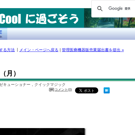
|
ジする方法
メイン・ページへ戻る
|
管理医療機器販売業届出書を提出 »
 04（月）
グゼキューショナー，クイックマジック
コメント(0)