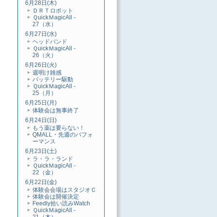
6月28日(木)
ＤＲＴロボット
ＱuickＭagicAll -
27（水）
6月27日(水)
ヘッドバンド
ＱuickＭagicAll -
26（火）
6月26日(火)
週明け雑感
バッテリー駆動
ＱuickＭagicAll -
25（月）
6月25日(月)
体験会は無事終了
6月24日(日)
もう薬は要らない！
QMALL・先週のパフォ
ーマンス
6月23日(土)
ラ・ラ・ランド
ＱuickＭagicAll -
22（金）
6月22日(金)
体験会会場はスタジオＣ
体験会は開催決定
Feedly拾い読みWatch
ＱuickＭagicAll -