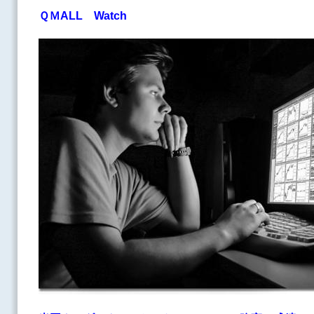
ＱＭALL Watch