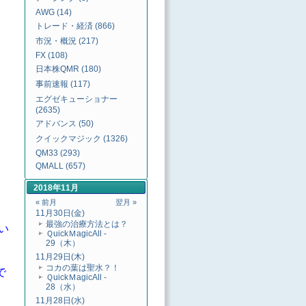
AWG (14)
トレード・経済 (866)
市況・概況 (217)
FX (108)
日本株QMR (180)
事前速報 (117)
エグゼキューショナー
(2635)
アドバンス (50)
クイックマジック (1326)
QM33 (293)
QMALL (657)
2018年11月
« 前月
翌月 »
11月30日(金)
最強の治療方法とは？
い
ＱuickＭagicAll -
29（木）
11月29日(木)
コカの葉は聖水？！
で
ＱuickＭagicAll -
28（水）
11月28日(水)