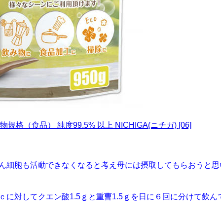
格（食品） 純度99.5% 以上 NICHIGA(ニチガ) [06]
ん細胞も活動できなくなると考え母には摂取してもらおうと思
に対してクエン酸1.5ｇと重曹1.5ｇを日に６回に分けて飲ん