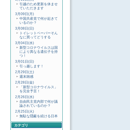
引越のため更新を休ませ
ていただきます
3月09日(月)
中国共産党で何が起きて
いるのか？
3月08日(日)
トイレットペーパーそん
なに買ってどうする
3月04日(水)
新型コロナウイルスは国
により異なる遺伝子を持
つ！
3月01日(日)
引っ越します！
2月29日(土)
週末雑感
2月28日(金)
「新型コロナウイルス」
を完全予言！
2月26日(水)
自由民主党内部で何が議
論されているのか？
2月25日(火)
無駄な隠蔽を続ける日本
カテゴリ