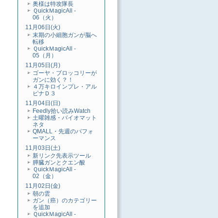
奥様は特攻隊長
ＱuickＭagicAll -
06（火）
11月06日(火)
末期の小細胞ガンが脳へ
転移
ＱuickＭagicAll -
05（月）
11月05日(月)
ゴーヤ・ブロッコリーが
ガンに効く？！
４万キロインプレ・アル
ピナＤ３
11月04日(日)
Feedly拾い読みWatch
土曜雑感・バイオマット
ネタ
QMALL・先週のパフォ
ーマンス
11月03日(土)
新リンク先表示ツール
膵臓ガンとクエン酸
ＱuickＭagicAll -
02（金）
11月02日(金)
朝の雲
ガン（癌）のカテゴリー
を追加
ＱuickＭagicAll -