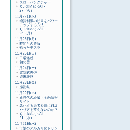
スローバンクチャー
ＱuickＭagicAll -
27（火）
11月27日(火)
糖質制限の効果をパワー
アップする方法
ＱuickＭagicAll -
26（月）
11月26日(月)
時間との勝負
蘇ったテスラ
11月25日(日)
日曜雑感
朝の雲
11月24日(土)
電気式暖炉
週末雑感
11月23日(金)
感謝祭
11月22日(木)
新時代の経済・金融情報
サイト
悪化する患者を前に何故
やり方を変えないのか？
ＱuickＭagicAll -
21（水）
11月21日(水)
市販のアルカリ化ドリン