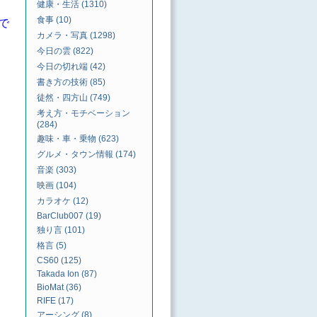
健康・生活 (1310)
食事 (10)
で
カメラ・写真 (1298)
今日の雲 (822)
今日の切れ端 (42)
書き方の技術 (85)
徒然・四方山 (749)
考え方・モチベーション
(284)
趣味・車・乗物 (623)
グルメ・タウン情報 (174)
音楽 (303)
映画 (104)
カラオケ (12)
BarClub007 (19)
独り言 (101)
格言 (5)
CS60 (125)
Takada Ion (87)
BioMat (36)
RIFE (17)
アーシング (8)