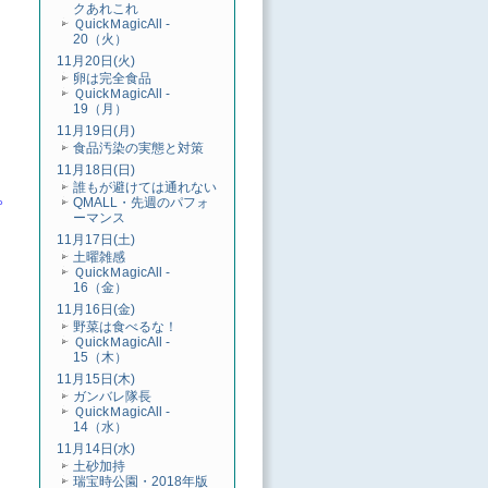
クあれこれ
ＱuickＭagicAll -
20（火）
11月20日(火)
卵は完全食品
ＱuickＭagicAll -
19（月）
11月19日(月)
食品汚染の実態と対策
11月18日(日)
誰もが避けては通れない
。
QMALL・先週のパフォ
ーマンス
11月17日(土)
土曜雑感
ＱuickＭagicAll -
16（金）
11月16日(金)
野菜は食べるな！
ＱuickＭagicAll -
15（木）
11月15日(木)
ガンバレ隊長
ＱuickＭagicAll -
14（水）
11月14日(水)
土砂加持
瑞宝時公園・2018年版