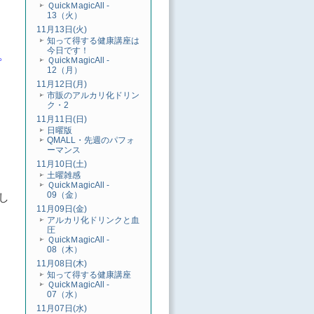
ＱuickＭagicAll -
13（火）
11月13日(火)
知って得する健康講座は
今日です！
。
ＱuickＭagicAll -
12（月）
11月12日(月)
市販のアルカリ化ドリン
ク・2
11月11日(日)
日曜版
QMALL・先週のパフォ
ーマンス
11月10日(土)
土曜雑感
ＱuickＭagicAll -
09（金）
し
11月09日(金)
アルカリ化ドリンクと血
圧
ＱuickＭagicAll -
08（木）
11月08日(木)
知って得する健康講座
ＱuickＭagicAll -
07（水）
11月07日(水)