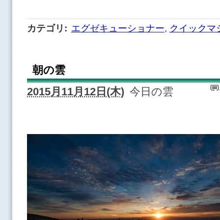
カテゴリ
:
エグゼキューショナー
,
クイックマ
朝の雲
2015月11月12日(木)
今日の雲