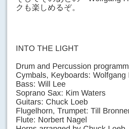
クも楽しめるぞ。
INTO THE LIGHT
Drum and Percussion programm
Cymbals, Keyboards: Wolfgang 
Bass: Will Lee
Soprano Sax: Kim Waters
Guitars: Chuck Loeb
Flugelhorn, Trumpet: Till Bronne
Flute: Norbert Nagel
Horns arranged by Chuck Loeb,