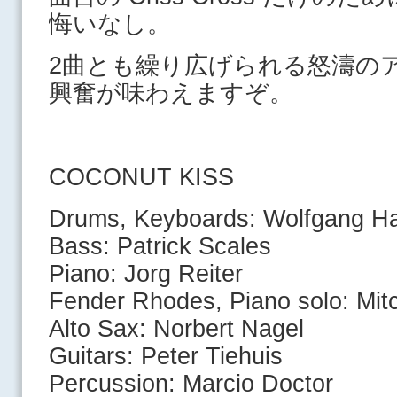
悔いなし。
2曲とも繰り広げられる怒濤の
興奮が味わえますぞ。
COCONUT KISS
Drums, Keyboards: Wolfgang Ha
Bass: Patrick Scales
Piano: Jorg Reiter
Fender Rhodes, Piano solo: Mit
Alto Sax: Norbert Nagel
Guitars: Peter Tiehuis
Percussion: Marcio Doctor