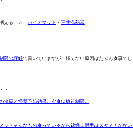
は消える ＞
バイオマット
・
三井温熱器
制限の誤解
で書いていますが、勝てない原因はたぶん食事でし
・・
の食事と怪我予防効果。夕食は糖質制限。
メシ？そんなもの食っているから錦織圭選手はスタミナがない