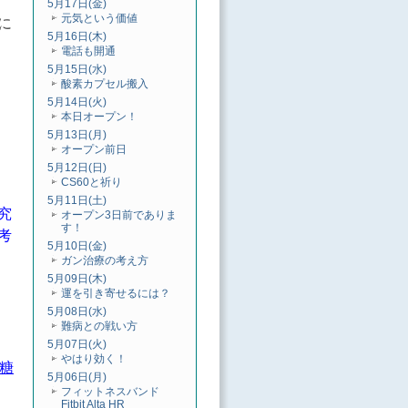
5月17日(金)
元気という価値
に
5月16日(木)
電話も開通
5月15日(水)
酸素カプセル搬入
5月14日(火)
本日オープン！
5月13日(月)
オープン前日
5月12日(日)
CS60と祈り
5月11日(土)
究
オープン3日前でありま
す！
考
5月10日(金)
ガン治療の考え方
5月09日(木)
運を引き寄せるには？
5月08日(水)
難病との戦い方
5月07日(火)
やはり効く！
（糖
5月06日(月)
フィットネスバンド
Fitbit Alta HR