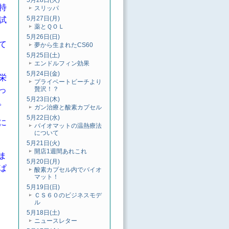
5月28日(火)
特
スリッパ
5月27日(月)
試
薬とＱＯＬ
5月26日(日)
て
夢から生まれたCS60
5月25日(土)
エンドルフィン効果
5月24日(金)
栄
プライベートビーチより
っ
贅沢！？
5月23日(木)
。
ガン治療と酸素カプセル
5月22日(水)
に
バイオマットの温熱療法
について
5月21日(火)
開店1週間あれこれ
ま
5月20日(月)
ぱ
酸素カプセル内でバイオ
マット！
5月19日(日)
ＣＳ６０のビジネスモデ
ル
5月18日(土)
ニュースレター