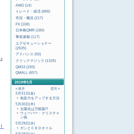
AWG (14)
トレード・経済 (866)
市況・概況 (217)
FX (108)
日本株QMR (180)
事前速報 (117)
エグゼキューショナー
(2635)
アドバンス (50)
ょ
クイックマジック (1326)
QM33 (293)
QMALL (657)
2019年5月
« 前月
翌月 »
5月31日(金)
免疫力をアップする方法
5月30日(木)
太陽光は万能薬!?
ウェーバー・クリスチャ
ン病
5月29日(水)
！
ガンとＣＢＤオイル