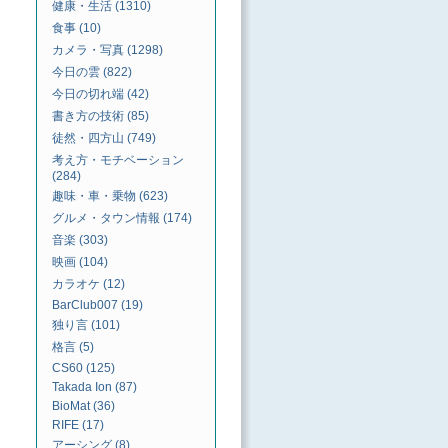
健康・生活 (1310)
食事 (10)
カメラ・写真 (1298)
今日の雲 (822)
今日の切れ端 (42)
書き方の技術 (85)
徒然・四方山 (749)
考え方・モチベーション
(284)
趣味・車・乗物 (623)
グルメ・タウン情報 (174)
音楽 (303)
映画 (104)
カラオケ (12)
BarClub007 (19)
独り言 (101)
格言 (5)
CS60 (125)
Takada Ion (87)
BioMat (36)
RIFE (17)
アーシング (8)