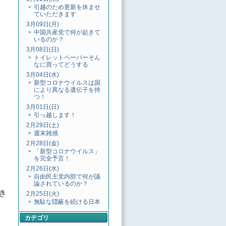
引越のため更新を休ませ
ていただきます
3月09日(月)
中国共産党で何が起きて
いるのか？
3月08日(日)
トイレットペーパーそん
なに買ってどうする
3月04日(水)
新型コロナウイルスは国
により異なる遺伝子を持
つ！
3月01日(日)
引っ越します！
2月29日(土)
週末雑感
2月28日(金)
「新型コロナウイルス」
を完全予言！
2月26日(水)
自由民主党内部で何が議
論されているのか？
き
2月25日(火)
無駄な隠蔽を続ける日本
カテゴリ