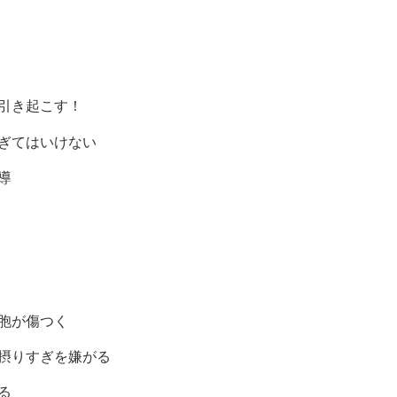
引き起こす！
ぎてはいけない
導
胞が傷つく
摂りすぎを嫌がる
る