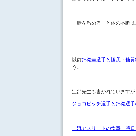
「腸を温める」と体の不調
以前
錦織圭選手と怪我
・
糖質
う。
江部先生も書かれていますが
ジョコビッチ選手と錦織選手
一流アスリートの食事、勝負