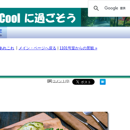
|
るあれこれ
メイン・ページへ戻る
|
1101号室からの景観 »
コメント(0)