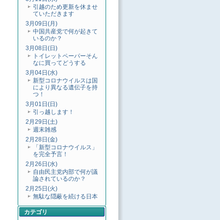
引越のため更新を休ませ
ていただきます
3月09日(月)
中国共産党で何が起きて
いるのか？
3月08日(日)
トイレットペーパーそん
なに買ってどうする
3月04日(水)
新型コロナウイルスは国
により異なる遺伝子を持
つ！
3月01日(日)
引っ越します！
2月29日(土)
週末雑感
2月28日(金)
「新型コロナウイルス」
を完全予言！
2月26日(水)
自由民主党内部で何が議
論されているのか？
2月25日(火)
無駄な隠蔽を続ける日本
カテゴリ