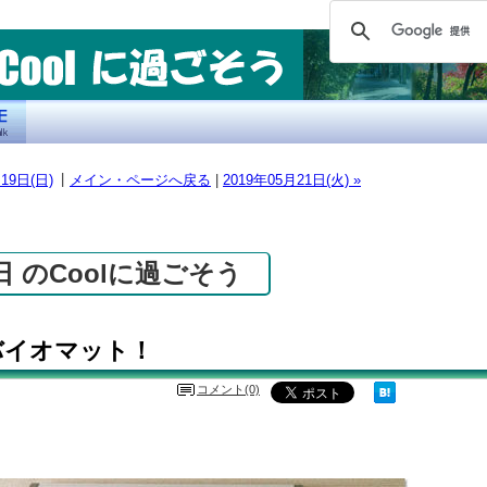
|
月19日(日)
メイン・ページへ戻る
|
2019年05月21日(火) »
0日 のCoolに過ごそう
バイオマット！
コメント(0)