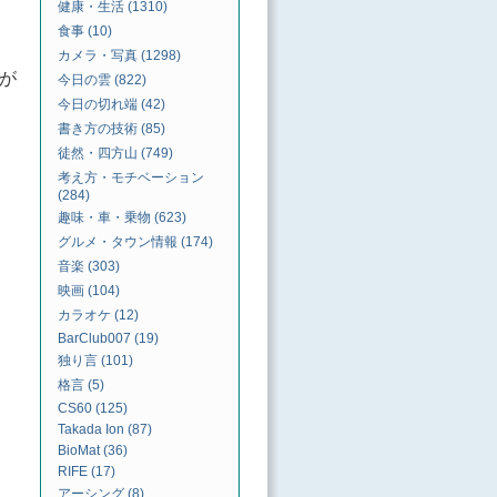
健康・生活 (1310)
食事 (10)
カメラ・写真 (1298)
とが
今日の雲 (822)
今日の切れ端 (42)
書き方の技術 (85)
徒然・四方山 (749)
考え方・モチベーション
(284)
趣味・車・乗物 (623)
グルメ・タウン情報 (174)
音楽 (303)
映画 (104)
カラオケ (12)
BarClub007 (19)
独り言 (101)
格言 (5)
CS60 (125)
Takada Ion (87)
BioMat (36)
RIFE (17)
アーシング (8)