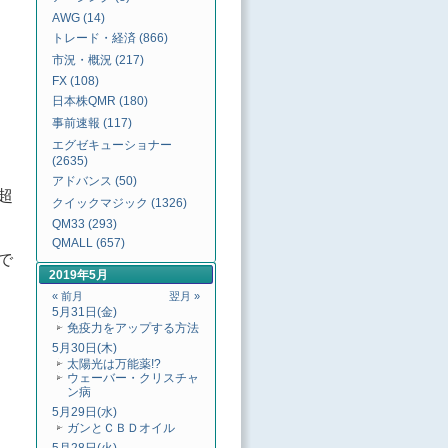
AWG (14)
トレード・経済 (866)
市況・概況 (217)
FX (108)
日本株QMR (180)
事前速報 (117)
エグゼキューショナー
(2635)
アドバンス (50)
超
クイックマジック (1326)
QM33 (293)
QMALL (657)
で
2019年5月
« 前月
翌月 »
5月31日(金)
免疫力をアップする方法
5月30日(木)
太陽光は万能薬!?
ウェーバー・クリスチャ
ン病
5月29日(水)
ガンとＣＢＤオイル