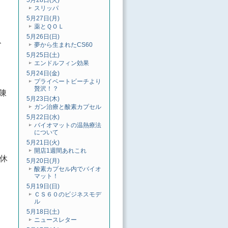
5月28日(火)
スリッパ
5月27日(月)
薬とＱＯＬ
5月26日(日)
、
夢から生まれたCS60
5月25日(土)
エンドルフィン効果
5月24日(金)
プライベートビーチより
贅沢！？
陳
5月23日(木)
ガン治療と酸素カプセル
5月22日(水)
バイオマットの温熱療法
について
5月21日(火)
開店1週間あれこれ
休
5月20日(月)
酸素カプセル内でバイオ
マット！
5月19日(日)
ＣＳ６０のビジネスモデ
ル
5月18日(土)
ニュースレター