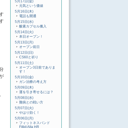
5月17日(金)
元気という価値
5月16日(木)
す
電話も開通
す
5月15日(水)
酸素カプセル搬入
5月14日(火)
本日オープン！
5月13日(月)
オープン前日
5月12日(日)
CS60と祈り
5月11日(土)
オープン3日前でありま
分
す！
が
5月10日(金)
ガン治療の考え方
5月09日(木)
運を引き寄せるには？
。
5月08日(水)
難病との戦い方
5月07日(火)
やはり効く！
5月06日(月)
フィットネスバンド
Fitbit Alta HR