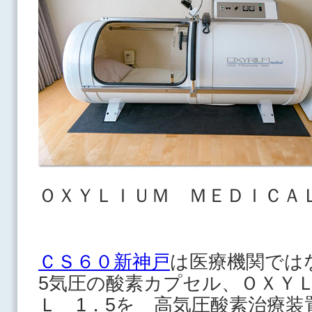
ＯＸＹＬＩＵＭ ＭＥＤＩＣＡ
ＣＳ６０新神戸
は医療機関では
5気圧の酸素カプセル、ＯＸＹ
Ｌ 1．5を 高気圧酸素治療