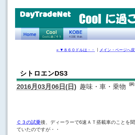
DayTradeNet
|
« ▼８６０ドルは・・
メイン・ページへ戻
シトロエンDS3
2016月03月06日(日)
趣味・車・乗物
Ｃ３の試乗
後、ディーラーで6速ＡＴ搭載車のことを
ていたのですが・・