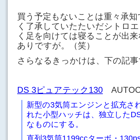
買う予定もないことは重々承知
く了承していたたいだシトロエ
く足を向けては寝ることが出来
ありですが。（笑）
さらなるきっかけは、下の記事
DS 3ピュアテック130
AUTO
新型の3気筒エンジンと拡充さ
れた小型ハッチは、独立したD
なものにする。
直列3気筒1199ccターボ・130ps/