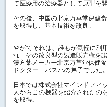
て医療用の治療器として原型を
その後、中国の北京万草堂保健食
を取得し、基本技術を改良。
やがてそれは、誰
もが気軽に利
れ、
その改良型の製造販売権を
漢方薬メー
カー
北京万草堂保健食
ドクター・バス
パの弟子でした
日本では株式会社マインドフィ
人からこの機器を紹介されたの
を取得。