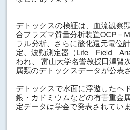
デトックスの検証は、
血流観察
合プラズマ質量分析装置OCP－
ラル分析、さらに酸化還元電位
定、波動測定器（Life Field A
われ、
富山大学名誉教授田澤賢
属類のデトックス
データが公表
デトックスで水面に浮遊したヘ
銀・カドミウムなどの有害重金
定データは学会で発表され
てい