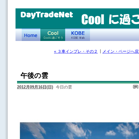
DayTradeNet
|
« ３車インプレ・その２
メイン・ページへ戻
午後の雲
2012月09月16日(日)
今日の雲