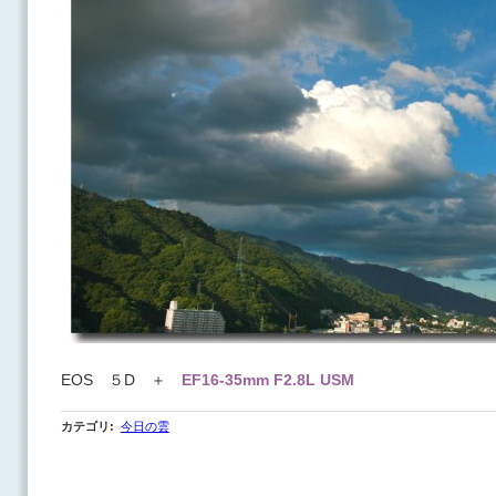
EOS ５D ＋
EF16-35mm F2.8L USM
カテゴリ
:
今日の雲