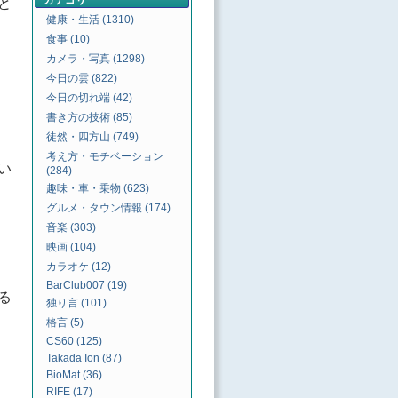
カテゴリ
と
健康・生活 (1310)
食事 (10)
カメラ・写真 (1298)
今日の雲 (822)
今日の切れ端 (42)
書き方の技術 (85)
徒然・四方山 (749)
考え方・モチベーション
い
(284)
趣味・車・乗物 (623)
グルメ・タウン情報 (174)
音楽 (303)
映画 (104)
カラオケ (12)
BarClub007 (19)
る
独り言 (101)
格言 (5)
CS60 (125)
Takada Ion (87)
BioMat (36)
RIFE (17)