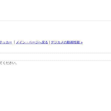
|
ステッカー
メイン・ページへ戻る
|
デジカメの動画性能 »
てください。