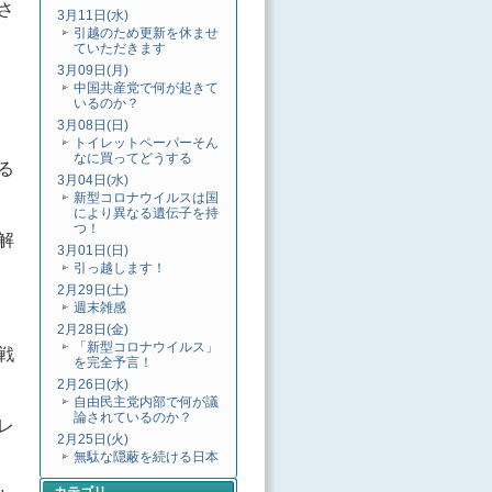
さ
3月11日(水)
引越のため更新を休ませ
ていただきます
3月09日(月)
中国共産党で何が起きて
いるのか？
3月08日(日)
トイレットペーパーそん
なに買ってどうする
る
3月04日(水)
新型コロナウイルスは国
により異なる遺伝子を持
つ！
解
3月01日(日)
引っ越します！
2月29日(土)
週末雑感
2月28日(金)
「新型コロナウイルス」
戦
を完全予言！
2月26日(水)
自由民主党内部で何が議
論されているのか？
レ
2月25日(火)
無駄な隠蔽を続ける日本