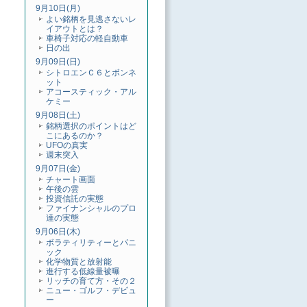
9月10日(月)
よい銘柄を見逃さないレ
イアウトとは？
車椅子対応の軽自動車
日の出
9月09日(日)
シトロエンＣ６とボンネ
ット
アコースティック・アル
ケミー
9月08日(土)
銘柄選択のポイントはど
こにあるのか？
UFOの真実
週末突入
9月07日(金)
チャート画面
午後の雲
投資信託の実態
ファイナンシャルのプロ
達の実態
9月06日(木)
ボラティリティーとパニ
ック
化学物質と放射能
進行する低線量被曝
リッチの育て方・その２
ニュー・ゴルフ・デビュ
ー