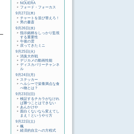
NOUERA
フォード・フォーカス
9月27日(木)
チャートを並び替えろ！
男の書斎
9月26日(水)
指示銘柄をしっかり監視
ー
する重要性
午後の雲
戻ってきたミニ
9月25日(火)
消臭大作戦
デジカメの動画性能
ディスカバリーチャンネ
ル
9月24日(月)
ステッカー
ヘルシーで栄養満点な食
べ物とは？
9月23日(日)
検証するチカラがなけれ
ば勝つことはできない
あんかけや
面白くないなら変えてし
まえ！というやり方
9月22日(土)
楓
経済的自立への方程式