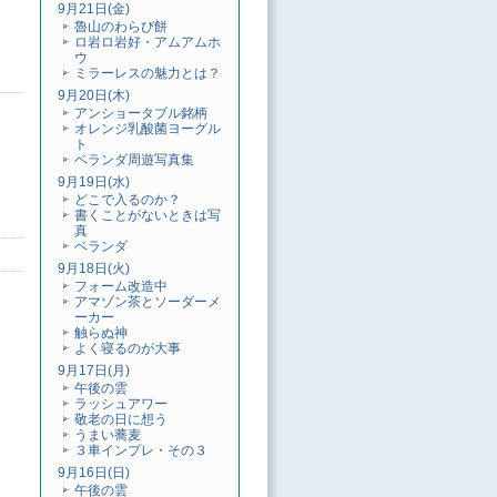
9月21日(金)
魯山のわらび餅
ロ岩ロ岩好・アムアムホ
ウ
ミラーレスの魅力とは？
9月20日(木)
アンショータブル銘柄
オレンジ乳酸菌ヨーグル
ト
ベランダ周遊写真集
9月19日(水)
どこで入るのか？
書くことがないときは写
真
ベランダ
9月18日(火)
フォーム改造中
アマゾン茶とソーダーメ
ーカー
触らぬ神
よく寝るのが大事
9月17日(月)
午後の雲
ラッシュアワー
敬老の日に想う
うまい蕎麦
３車インプレ・その３
9月16日(日)
午後の雲