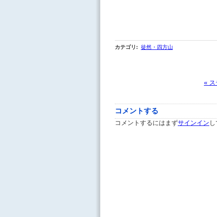
カテゴリ
:
徒然・四方山
« 
コメントする
コメントするにはまず
サインイン
し