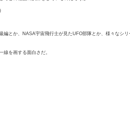
）
級編とか、NASA宇宙飛行士が見たUFO部隊とか、様々なシリ
一線を画する面白さだ。