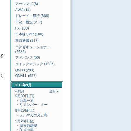
アーシング (8)
AWG (14)
トレード・経済 (866)
市況・概況 (217)
FX (108)
日本株QMR (180)
事前速報 (117)
エグゼキューショナー
(2635)
求
アドバンス (50)
クイックマジック (1326)
QM33 (293)
て
QMALL (657)
2012年9月
« 前月
翌月 »
9月30日(日)
台風一過
リメンバー・ミー
9月29日(土)
メルマガの光と影
9月28日(金)
週末前雑感
午後の雲