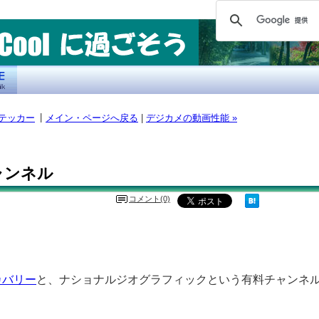
|
ステッカー
メイン・ページへ戻る
|
デジカメの動画性能 »
ャンネル
コメント(0)
カバリー
と、ナショナルジオグラフィックという有料チャンネ