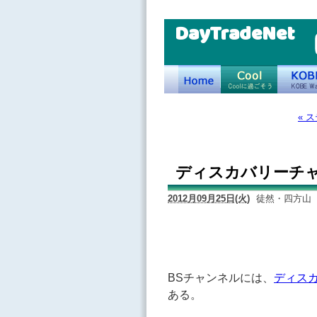
DayTradeNet
« 
ディスカバリーチ
2012月09月25日(火)
徒然・四方山
BSチャンネルには、
ディス
ある。