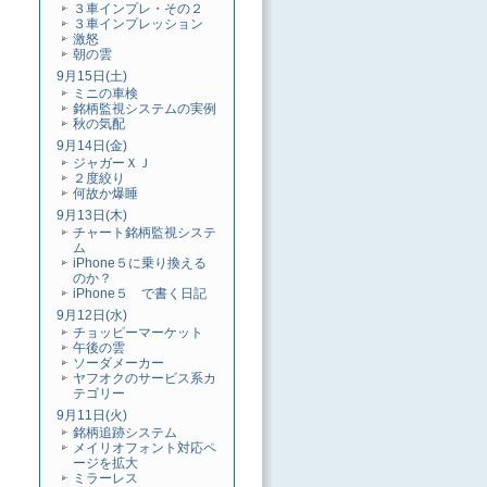
３車インプレ・その２
３車インプレッション
激怒
朝の雲
9月15日(土)
ミニの車検
銘柄監視システムの実例
秋の気配
9月14日(金)
ジャガーＸＪ
２度絞り
何故か爆睡
9月13日(木)
チャート銘柄監視システ
ム
iPhone５に乗り換える
のか？
iPhone５ で書く日記
9月12日(水)
チョッピーマーケット
午後の雲
ソーダメーカー
ヤフオクのサービス系カ
テゴリー
9月11日(火)
銘柄追跡システム
メイリオフォント対応ペ
ージを拡大
ミラーレス