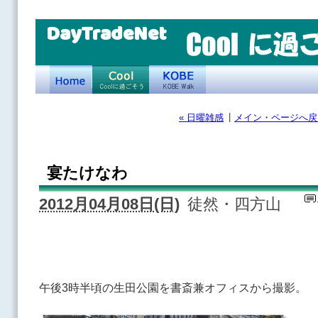
DayTradeNet
|
« 日曜雑感
メイン・ページへ戻
宴たけなわ
2012月04月08日(日)
徒然・四方山
午後3時半頃の生田公園を書斎兼オフィスから撮影。