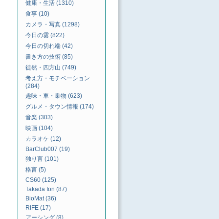
健康・生活 (1310)
食事 (10)
カメラ・写真 (1298)
今日の雲 (822)
今日の切れ端 (42)
書き方の技術 (85)
徒然・四方山 (749)
考え方・モチベーション
(284)
趣味・車・乗物 (623)
グルメ・タウン情報 (174)
音楽 (303)
映画 (104)
カラオケ (12)
BarClub007 (19)
独り言 (101)
格言 (5)
CS60 (125)
Takada Ion (87)
BioMat (36)
RIFE (17)
アーシング (8)