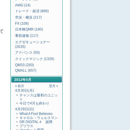
AWG (14)
トレード・経済 (866)
市況・概況 (217)
FX (108)
日本株QMR (180)
て
事前速報 (117)
エグゼキューショナー
(2635)
アドバンス (50)
クイックマジック (1326)
QM33 (293)
QMALL (657)
2012年4月
« 前月
翌月 »
4月30日(月)
チャンスは最初のユニッ
ト
今日で4月も終わり
4月29日(日)
What A Fool Believes
キャロル・ウェルスマン
GR DIGITAL４ 故障
プリウス