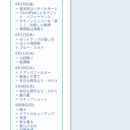
4月13日(金)
週末前はバタバタモード
7台のiPadによるマジッ
ク・パフォーマンス
キヤノンとニコンを「楽
しく」比較した動画
週間前は薄曇り
4月12日(木)
セットアップの使い方
カメラ用照明
ブルー・スカイ
4月11日(水)
土砂降り
桜満開
4月10日(火)
クアトロフィルター
家族と子育て
本日も晴天なり・その３
4月09日(月)
本日も晴天なり・その１
宴の後
スナップショット
4月08日(日)
桜４
クアトロセットアップ
花見
桜を撮る
宴たけなわ