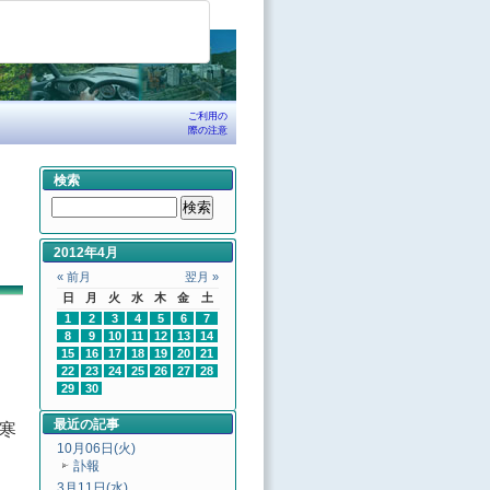
ご利用の
際の注意
検索
2012年4月
« 前月
翌月 »
日
月
火
水
木
金
土
1
2
3
4
5
6
7
8
9
10
11
12
13
14
15
16
17
18
19
20
21
22
23
24
25
26
27
28
29
30
最近の記事
寒
10月06日(火)
訃報
3月11日(水)