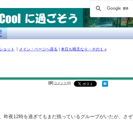
|
プショット
メイン・ページへ戻る
|
本日も晴天なり・その１ »
コメント(0)
、昨夜12時を過ぎてもまだ残っているグループがいたが、さぞ