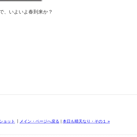
で、いよいよ春到来か？
|
プショット
メイン・ページへ戻る
|
本日も晴天なり・その１ »