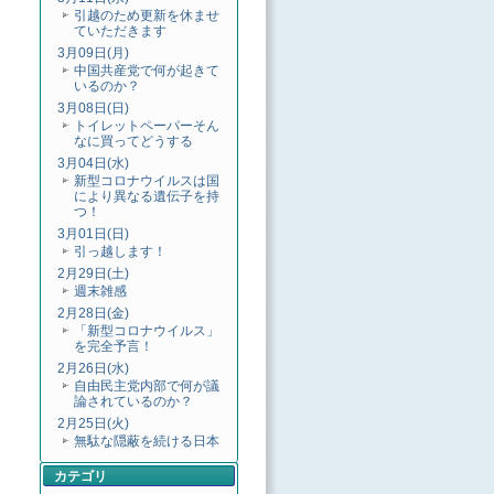
引越のため更新を休ませ
ていただきます
3月09日(月)
中国共産党で何が起きて
いるのか？
3月08日(日)
トイレットペーパーそん
なに買ってどうする
3月04日(水)
新型コロナウイルスは国
により異なる遺伝子を持
つ！
3月01日(日)
引っ越します！
2月29日(土)
週末雑感
2月28日(金)
「新型コロナウイルス」
を完全予言！
2月26日(水)
自由民主党内部で何が議
論されているのか？
2月25日(火)
無駄な隠蔽を続ける日本
カテゴリ