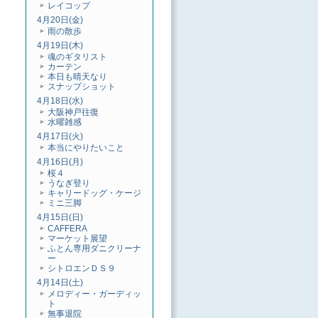
レイコップ
4月20日(金)
雨の散歩
4月19日(木)
魂のギタリスト
カーテン
本日も晴天なり
スナップショット
4月18日(水)
大阪神戸往復
水曜雑感
4月17日(火)
本当にやりたいこと
4月16日(月)
桜４
うなぎ登り
キャリードッグ・ケージ
ミニ三脚
4月15日(日)
CAFFERA
マーケット展望
ふとん専用ダニクリーナ
ー
シトロエンＤＳ９
4月14日(土)
メロディー・ガーディッ
ト
無事退院