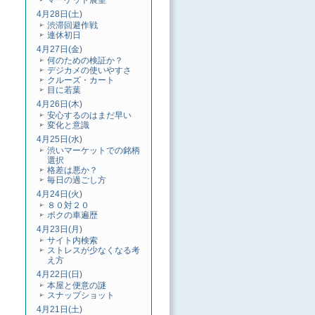
マーケット展望
4月28日(土)
渋滞回避作戦
連休初日
4月27日(金)
何のための検証か？
デジカメの使いやすさ
クルーズ・カート
目に若葉
4月26日(木)
安心するのはまだ早い
変化と意識
4月25日(水)
渋いマーケットでの銘柄
選択
格差は悪か？
毎日の過ごし方
4月24日(火)
８０対２０
ボクの車遍歴
4月23日(月)
サイト内検索
ストレスが少なくなる考
え方
4月22日(日)
本屋と便意の謎
スナップショット
4月21日(土)