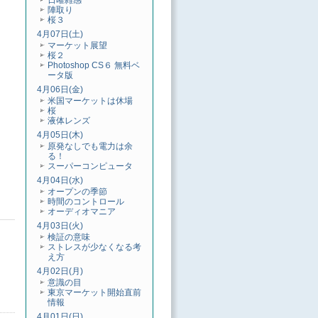
日曜雑感
陣取り
桜３
4月07日(土)
マーケット展望
桜２
Photoshop CS６ 無料ベ
ータ版
4月06日(金)
米国マーケットは休場
桜
液体レンズ
4月05日(木)
原発なしでも電力は余
る！
スーパーコンピュータ
4月04日(水)
オープンの季節
時間のコントロール
オーディオマニア
4月03日(火)
検証の意味
ストレスが少なくなる考
え方
4月02日(月)
意識の目
東京マーケット開始直前
情報
4月01日(日)