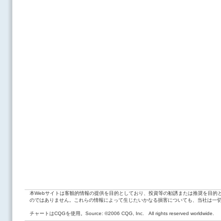
本Webサイトは客観的情報の提供を目的としており、投資等の勧誘または推奨を目的
のではありません。これらの情報によって生じたいかなる損害についても、当社は一
チャートはCQGを使用。Source: ©2006 CQG, Inc. All rights reserved worldwide.